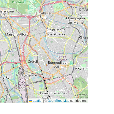
Leaflet
|
©
OpenStreetMap
contributors