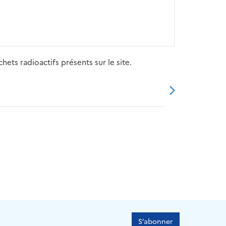
ets radioactifs présents sur le site.
20
2021
2022
2023
2024
S’abonner