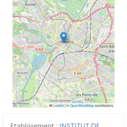
Leaflet
|
©
OpenStreetMap
contributors
Etablissement :
INSTITUT DE