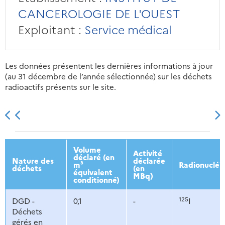
CANCEROLOGIE DE L'OUEST
Exploitant :
Service médical
Les données présentent les dernières informations à jour
(au 31 décembre de l’année sélectionnée) sur les déchets
radioactifs présents sur le site.
2013
2014
2015
2016
Volume
Activité
déclaré (en
Nature des
déclarée
m³
Radionucléi
déchets
(en
équivalent
MBq)
conditionné)
125
DGD -
0,1
-
I
Déchets
gérés en