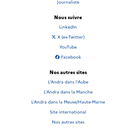
Journaliste
Nous suivre
Nous suivre sur
LinkedIn
Nous suivre sur
X (ex-Twitter)
Nous suivre sur
YouTube
Nous suivre sur
Facebook
Nos autres sites
L'Andra dans l'Aube
L'Andra dans la Manche
L'Andra dans la Meuse/Haute-Marne
Site international
Nos autres sites