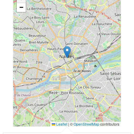
−
Leaflet
|
©
OpenStreetMap
contributors