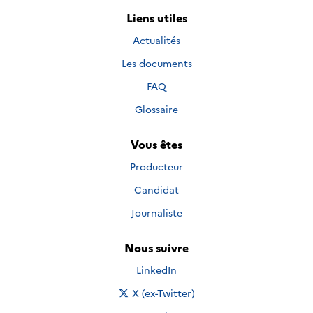
Liens utiles
Actualités
Les documents
FAQ
Glossaire
Vous êtes
Producteur
Candidat
Journaliste
Nous suivre
Nous suivre sur
LinkedIn
Nous suivre sur
X (ex-Twitter)