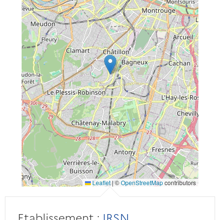
Leaflet
|
©
OpenStreetMap
contributors
Etablissement :
IRSN