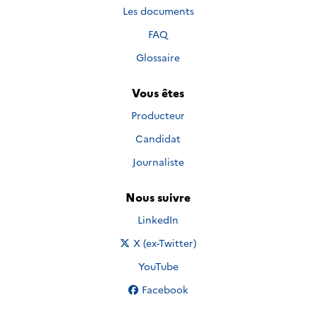
Les documents
FAQ
Glossaire
Vous êtes
Producteur
Candidat
Journaliste
Nous suivre
Nous suivre sur
LinkedIn
Nous suivre sur
X (ex-Twitter)
Nous suivre sur
YouTube
Nous suivre sur
Facebook