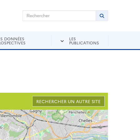
chercher sur Andra Inventaire
Rechercher
Lancer la recher
ES DONNÉES
LES
ROSPECTIVES
PUBLICATIONS
RECHERCHER UN AUTRE SITE