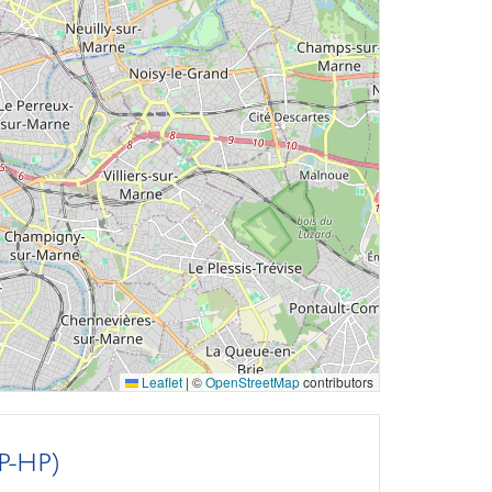
Leaflet
|
©
OpenStreetMap
contributors
-HP)