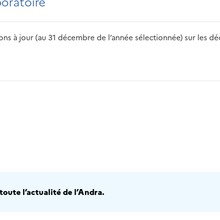
boratoire
s à jour (au 31 décembre de l’année sélectionnée) sur les déch
2016
2017
2018
2019
20
oute l’actualité de l’Andra.