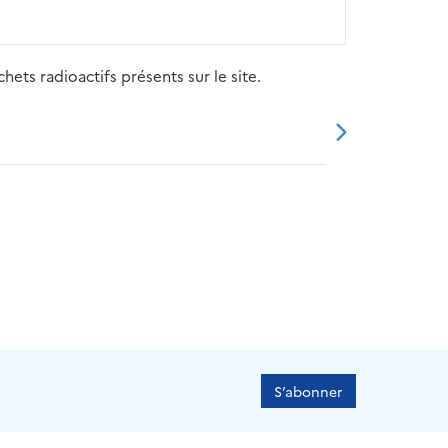
ets radioactifs présents sur le site.
20
2021
2022
2023
2024
S’abonner