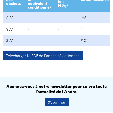
(en
déchets
équivalent
MBq)
conditionné)
35
SLV
-
-
S
3
SLV
-
-
H
14
SLV
-
-
C
Télécharger le PDF de l'année sélectionnée
Abonnez-vous à notre newsletter pour suivre toute
l’actualité de l’Andra.
S’abonner