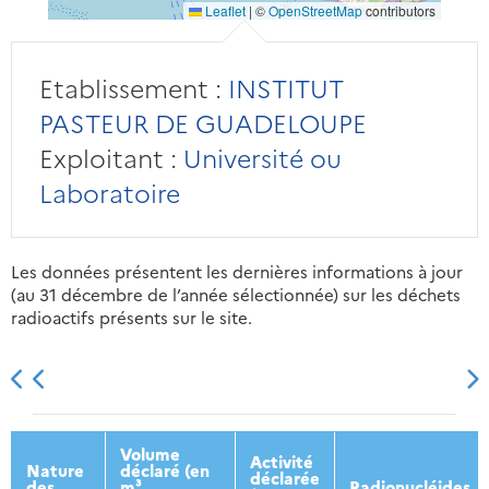
Leaflet
|
©
OpenStreetMap
contributors
Etablissement :
INSTITUT
PASTEUR DE GUADELOUPE
Exploitant :
Université ou
Laboratoire
Les données présentent les dernières informations à jour
(au 31 décembre de l’année sélectionnée) sur les déchets
radioactifs présents sur le site.
2013
2014
2015
2016
Volume
Activité
Nature
déclaré (en
déclarée
des
m³
Radionucléides