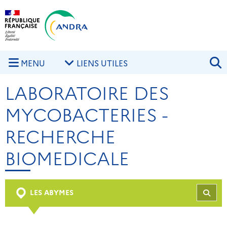
Aller au contenu principal
Skip to navigation
R
MENU
LIENS UTILES
LABORATOIRE DES
MYCOBACTERIES -
RECHERCHE
BIOMEDICALE
LES ABYMES
REC