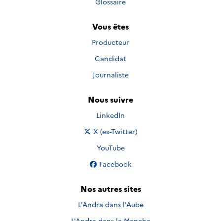
Glossaire
Vous êtes
Producteur
Candidat
Journaliste
Nous suivre
Nous suivre sur
LinkedIn
Nous suivre sur
X (ex-Twitter)
Nous suivre sur
YouTube
Nous suivre sur
Facebook
Nos autres sites
L'Andra dans l'Aube
L'Andra dans la Manche