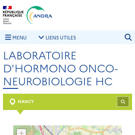
Aller au contenu principal
Skip to navigation
R
MENU
LIENS UTILES
LABORATOIRE
D'HORMONO ONCO-
NEUROBIOLOGIE HC
NANCY
REC
+