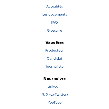
Actualités
Les documents
FAQ
Glossaire
Vous êtes
Producteur
Candidat
Journaliste
Nous suivre
Nous suivre sur
LinkedIn
Nous suivre sur
X (ex-Twitter)
Nous suivre sur
YouTube