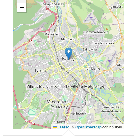
−
Leaflet
|
©
OpenStreetMap
contributors