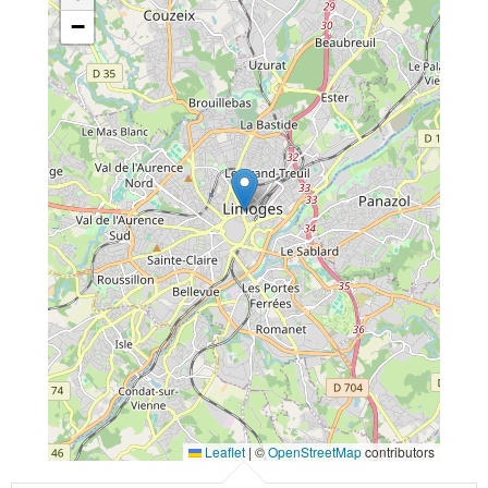
−
Leaflet
|
©
OpenStreetMap
contributors