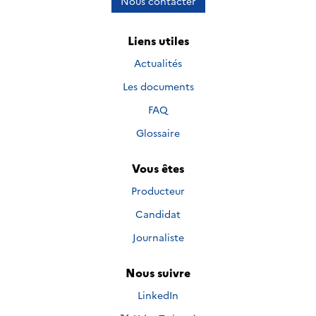
Nous contacter
Liens utiles
Actualités
Les documents
FAQ
Glossaire
Vous êtes
Producteur
Candidat
Journaliste
Nous suivre
Nous suivre sur
LinkedIn