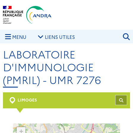
Aller au contenu principal
Skip to navigation
R
MENU
LIENS UTILES
LABORATOIRE
D'IMMUNOLOGIE
(PMRIL) - UMR 7276
LIMOGES
REC
+