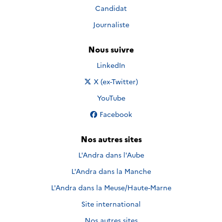
Candidat
Journaliste
Nous suivre
Nous suivre sur
LinkedIn
Nous suivre sur
X (ex-Twitter)
Nous suivre sur
YouTube
Nous suivre sur
Facebook
Nos autres sites
L'Andra dans l'Aube
L'Andra dans la Manche
L'Andra dans la Meuse/Haute-Marne
Site international
Nos autres sites