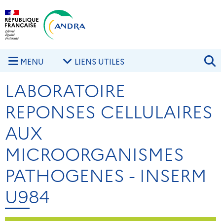
Aller au contenu principal
Skip to navigation
R
MENU
LIENS UTILES
LABORATOIRE
REPONSES CELLULAIRES
AUX
MICROORGANISMES
PATHOGENES - INSERM
U984