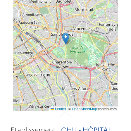
Leaflet
|
©
OpenStreetMap
contributors
Etablissement :
CHU - HÔPITAL