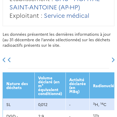
SAINT-ANTOINE (AP-HP)
Exploitant :
Service médical
Les données présentent les dernières informations à jour
(au 31 décembre de l’année sélectionnée) sur les déchets
radioactifs présents sur le site.
2013
2014
2015
2016
Volume
Activité
déclaré (en
Nature des
déclarée
m³
Radionucléi
déchets
(en
équivalent
MBq)
conditionné)
3
14
SL
0,012
-
H,
C
125
DGD -
2,9
-
I