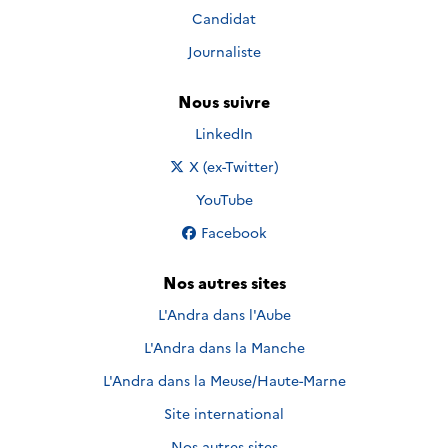
Candidat
Journaliste
Nous suivre
Nous suivre sur
LinkedIn
Nous suivre sur
X (ex-Twitter)
Nous suivre sur
YouTube
Nous suivre sur
Facebook
Nos autres sites
L'Andra dans l'Aube
L'Andra dans la Manche
L'Andra dans la Meuse/Haute-Marne
Site international
Nos autres sites