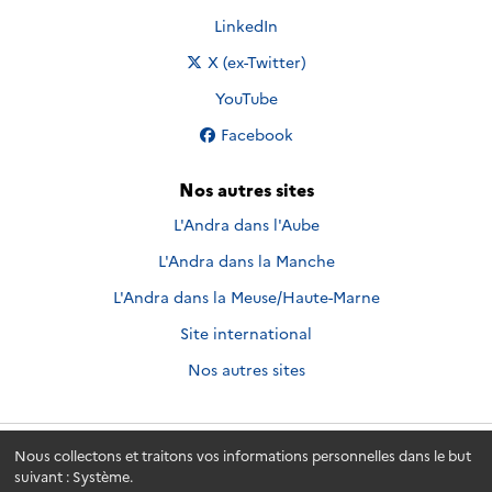
Nous suivre sur
LinkedIn
Nous suivre sur
X (ex-Twitter)
Nous suivre sur
YouTube
Nous suivre sur
Facebook
Nos autres sites
L'Andra dans l'Aube
L'Andra dans la Manche
L'Andra dans la Meuse/Haute-Marne
Site international
Nos autres sites
Nous collectons et traitons vos informations personnelles dans le but
Andra.fr
© 2026 - Andra. Tous droits réservés.
suivant :
Système
.