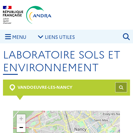
Aller au contenu principal
Skip to navigation
R
MENU
LIENS UTILES
LABORATOIRE SOLS ET
ENVIRONNEMENT
VANDOEUVRE-LES-NANCY
REC
+
−