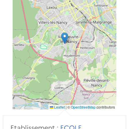
Leaflet
|
©
OpenStreetMap
contributors
Etablissement :
ECOLE