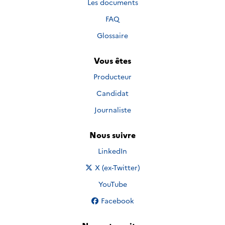
Les documents
FAQ
Glossaire
Vous êtes
Producteur
Candidat
Journaliste
Nous suivre
Nous suivre sur
LinkedIn
Nous suivre sur
X (ex-Twitter)
Nous suivre sur
YouTube
Nous suivre sur
Facebook