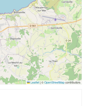
Leaflet
|
©
OpenStreetMap
contributors