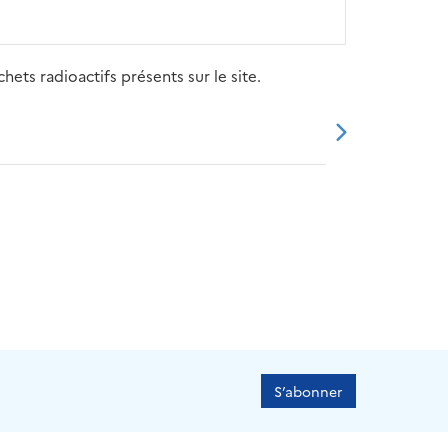
ets radioactifs présents sur le site.
20
2021
2022
2023
2024
S’abonner