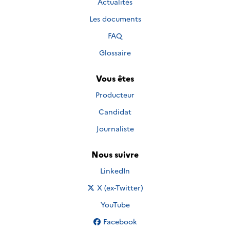
Actualités
Les documents
FAQ
Glossaire
Vous êtes
Producteur
Candidat
Journaliste
Nous suivre
Nous suivre sur
LinkedIn
Nous suivre sur
X (ex-Twitter)
Nous suivre sur
YouTube
Nous suivre sur
Facebook