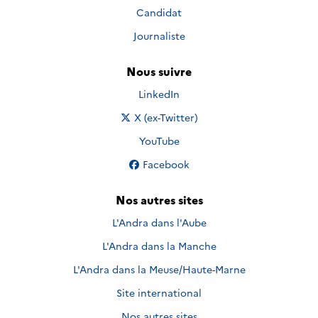
Candidat
Journaliste
Nous suivre
Nous suivre sur
LinkedIn
Nous suivre sur
X (ex-Twitter)
Nous suivre sur
YouTube
Nous suivre sur
Facebook
Nos autres sites
L'Andra dans l'Aube
L'Andra dans la Manche
L'Andra dans la Meuse/Haute-Marne
Site international
Nos autres sites