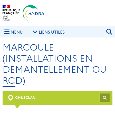
Aller au contenu principal
Skip to navigation
R
MENU
LIENS UTILES
MARCOULE
(INSTALLATIONS EN
DEMANTELLEMENT OU
RCD)
CHUSCLAN
REC