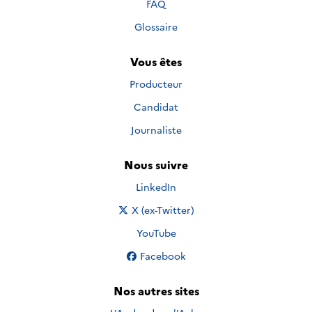
FAQ
Glossaire
Vous êtes
Producteur
Candidat
Journaliste
Nous suivre
Nous suivre sur
LinkedIn
Nous suivre sur
X (ex-Twitter)
Nous suivre sur
YouTube
Nous suivre sur
Facebook
Nos autres sites