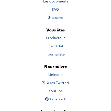
Les documents
FAQ
Glossaire
Vous êtes
Producteur
Candidat
Journaliste
Nous suivre
Nous suivre sur
LinkedIn
Nous suivre sur
X (ex-Twitter)
Nous suivre sur
YouTube
Nous suivre sur
Facebook