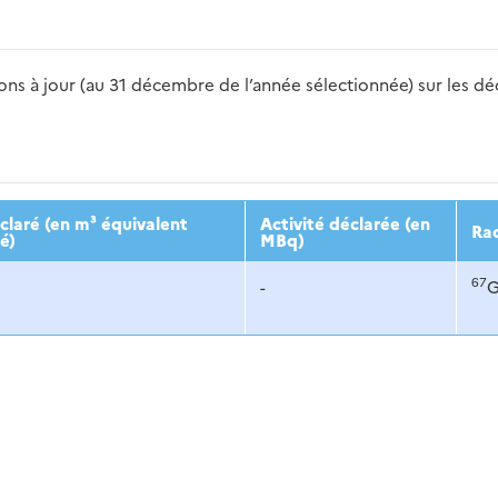
s à jour (au 31 décembre de l’année sélectionnée) sur les déch
2016
2017
2018
2019
20
laré (en m³ équivalent
Activité déclarée (en
Rad
é)
MBq)
67
-
G