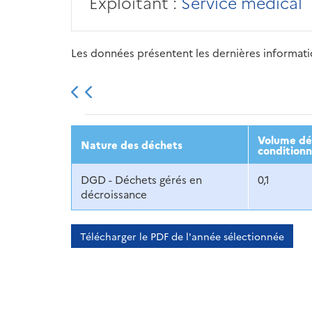
Exploitant :
Service médical
Les données présentent les dernières information
2013
2014
2015
Volume déc
Nature des déchets
conditionn
DGD - Déchets gérés en
0,1
décroissance
Télécharger le PDF de l'année sélectionnée