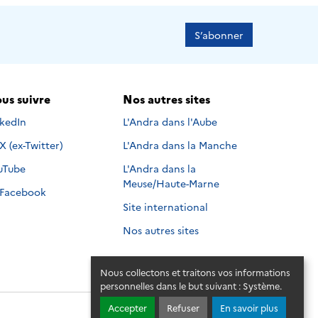
S’abonner
us suivre
Nos autres sites
s suivre sur
nkedIn
L'Andra dans l'Aube
Nous suivre sur
X (ex-Twitter)
L'Andra dans la Manche
s suivre sur
uTube
L'Andra dans la
Meuse/Haute-Marne
Nous suivre sur
Facebook
Site international
Nos autres sites
Nous collectons et traitons vos informations
personnelles dans le but suivant :
Système
.
Accepter
Refuser
En savoir plus
© 2026 - Andra. Tous droits réservés.