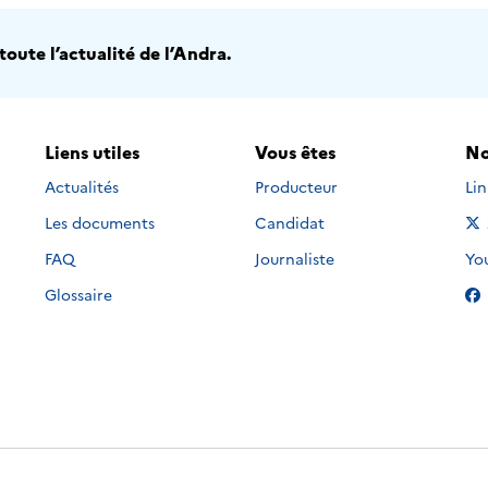
oute l’actualité de l’Andra.
Liens utiles
Vous êtes
No
Nou
Actualités
Producteur
Li
Les documents
Candidat
Nou
FAQ
Journaliste
Yo
Glossaire