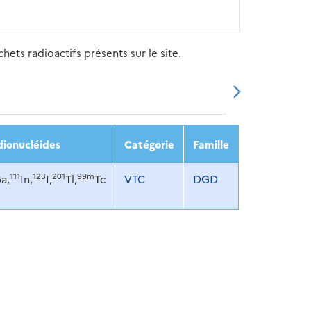
ets radioactifs présents sur le site.
20
2021
2022
2023
2024
ionucléides
Catégorie
Famille
111
123
201
99m
a,
In,
I,
Tl,
Tc
VTC
DGD