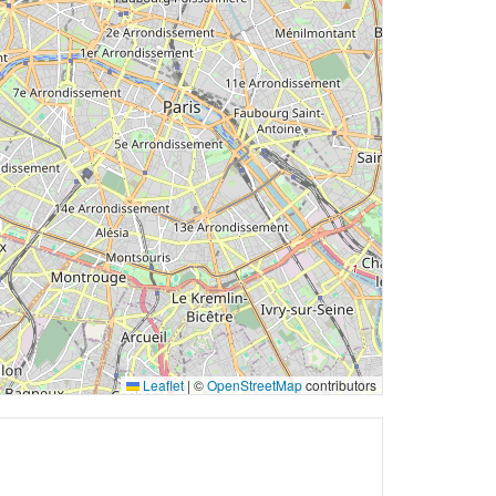
Leaflet
|
©
OpenStreetMap
contributors