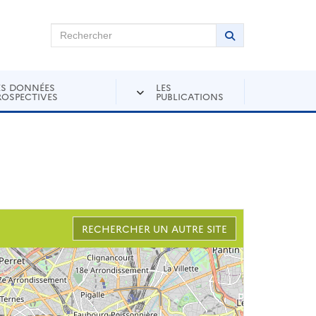
chercher sur Andra Inventaire
Rechercher
Lancer la recher
ES DONNÉES
LES
ROSPECTIVES
PUBLICATIONS
RECHERCHER UN AUTRE SITE