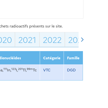
ets radioactifs présents sur le site.
020
2021
2022
2023
202
ionucléides
Catégorie
Famille
111
123
201
99m
a,
In,
I,
Tl,
Tc
VTC
DGD