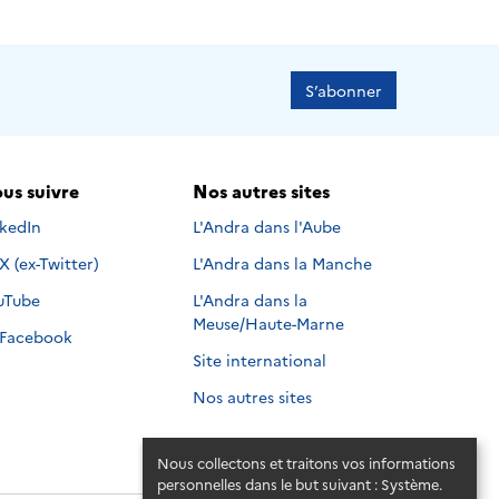
S’abonner
us suivre
Nos autres sites
s suivre sur
nkedIn
L'Andra dans l'Aube
Nous suivre sur
X (ex-Twitter)
L'Andra dans la Manche
s suivre sur
uTube
L'Andra dans la
Meuse/Haute-Marne
Nous suivre sur
Facebook
Site international
Nos autres sites
Nous collectons et traitons vos informations
personnelles dans le but suivant :
Système
.