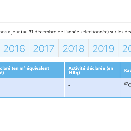
s à jour (au 31 décembre de l’année sélectionnée) sur les déch
2016
2017
2018
2019
2
laré (en m³ équivalent
Activité déclarée (en
Rad
é)
MBq)
67
-
G