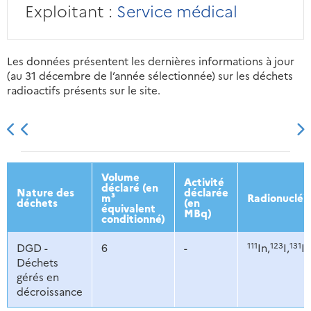
Exploitant :
Service médical
Les données présentent les dernières informations à jour
(au 31 décembre de l’année sélectionnée) sur les déchets
radioactifs présents sur le site.
2013
2014
2015
2016
Volume
Activité
déclaré (en
Nature des
déclarée
m³
Radionucléi
déchets
(en
équivalent
MBq)
conditionné)
111
123
131
DGD -
6
-
In,
I,
I,
Déchets
gérés en
décroissance