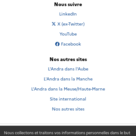
Nous suivre
Nous suivre sur
LinkedIn
Nous suivre sur
X (ex-Twitter)
Nous suivre sur
YouTube
Nous suivre sur
Facebook
Nos autres sites
L'Andra dans l'Aube
L'Andra dans la Manche
L'Andra dans la Meuse/Haute-Marne
Site international
Nos autres sites
Nous collectons et traitons vos informations personnelles dans le but
Andra.fr
© 2026 - Andra. Tous droits réservés.