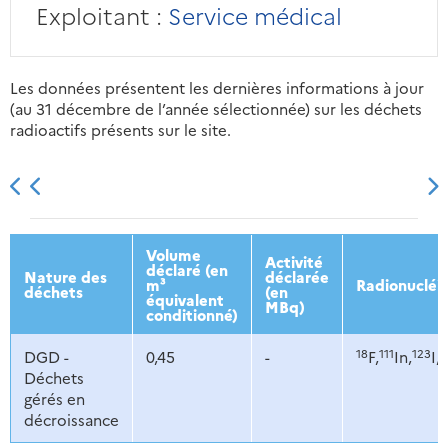
Exploitant :
Service médical
Les données présentent les dernières informations à jour
(au 31 décembre de l’année sélectionnée) sur les déchets
radioactifs présents sur le site.
2013
2014
2015
2016
Volume
Activité
déclaré (en
Nature des
déclarée
m³
Radionucléi
déchets
(en
équivalent
MBq)
conditionné)
18
111
123
2
DGD -
0,45
-
F,
In,
I,
Déchets
gérés en
décroissance