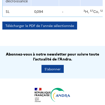
décroissance
3
57
125
SL
0,094
-
H,
Co,
Télécharger le PDF de l'année sélectionnée
Abonnez-vous à notre newsletter pour suivre toute
l’actualité de l’Andra.
S’abonner