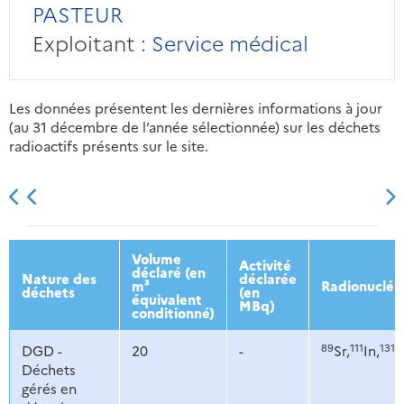
PASTEUR
Exploitant :
Service médical
Les données présentent les dernières informations à jour
(au 31 décembre de l’année sélectionnée) sur les déchets
radioactifs présents sur le site.
2013
2014
2015
2016
Volume
Activité
déclaré (en
Nature des
déclarée
m³
Radionucléi
déchets
(en
équivalent
MBq)
conditionné)
89
111
131
DGD -
20
-
Sr,
In,
I,
Déchets
gérés en