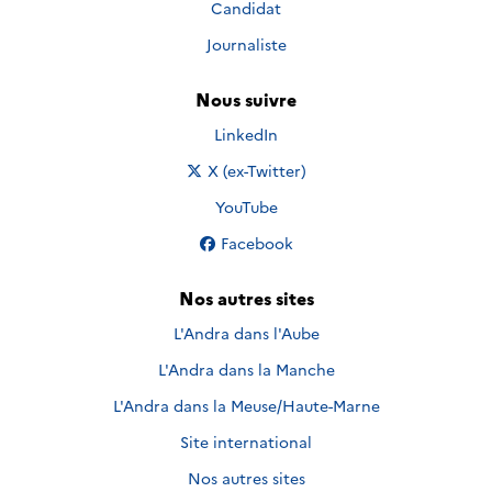
Candidat
Journaliste
Nous suivre
Nous suivre sur
LinkedIn
Nous suivre sur
X (ex-Twitter)
Nous suivre sur
YouTube
Nous suivre sur
Facebook
Nos autres sites
L'Andra dans l'Aube
L'Andra dans la Manche
L'Andra dans la Meuse/Haute-Marne
Site international
Nos autres sites