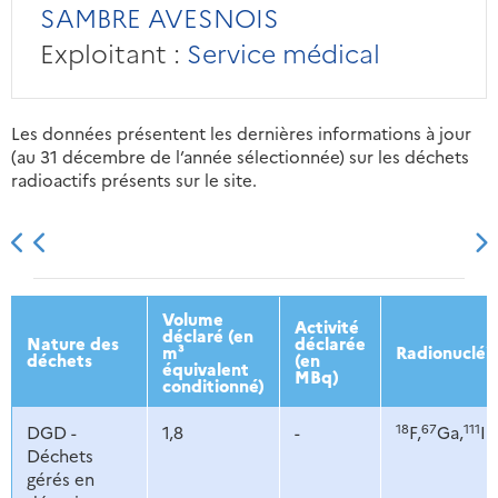
SAMBRE AVESNOIS
Exploitant :
Service médical
Les données présentent les dernières informations à jour
(au 31 décembre de l’année sélectionnée) sur les déchets
radioactifs présents sur le site.
2013
2014
2015
2016
Volume
Activité
déclaré (en
Nature des
déclarée
m³
Radionucléi
déchets
(en
équivalent
MBq)
conditionné)
18
67
111
DGD -
1,8
-
F,
Ga,
In
Déchets
gérés en