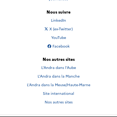
Nous suivre
Nous suivre sur
LinkedIn
Nous suivre sur
X (ex-Twitter)
Nous suivre sur
YouTube
Nous suivre sur
Facebook
Nos autres sites
L'Andra dans l'Aube
L'Andra dans la Manche
L'Andra dans la Meuse/Haute-Marne
Site international
Nos autres sites