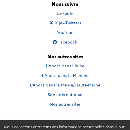
Nous suivre
Nous suivre sur
LinkedIn
Nous suivre sur
X (ex-Twitter)
Nous suivre sur
YouTube
Nous suivre sur
Facebook
Nos autres sites
L'Andra dans l'Aube
L'Andra dans la Manche
L'Andra dans la Meuse/Haute-Marne
Site international
Nos autres sites
Nous collectons et traitons vos informations personnelles dans le but
Andra.fr
© 2026 - Andra. Tous droits réservés.