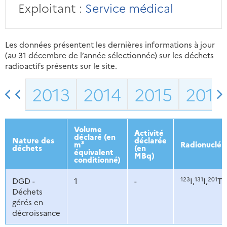
Exploitant :
Service médical
Les données présentent les dernières informations à jour
(au 31 décembre de l’année sélectionnée) sur les déchets
radioactifs présents sur le site.
2013
2014
2015
2016
Volume
Activité
déclaré (en
Nature des
déclarée
m³
Radionucléi
déchets
(en
équivalent
MBq)
conditionné)
123
131
201
DGD -
1
-
I,
I,
Tl,
Déchets
gérés en
décroissance