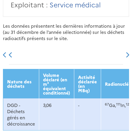
Exploitant :
Service médical
Les données présentent les dernières informations à jour
(au 31 décembre de l’année sélectionnée) sur les déchets
radioactifs présents sur le site.
2013
2014
2015
2016
Volume
Activité
déclaré (en
Nature des
déclarée
m³
Radionucléi
déchets
(en
équivalent
MBq)
conditionné)
67
111
123
DGD -
3,06
-
Ga,
In,
Déchets
gérés en
décroissance