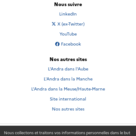
Nous suivre
Nous suivre sur
LinkedIn
Nous suivre sur
X (ex-Twitter)
Nous suivre sur
YouTube
Nous suivre sur
Facebook
Nos autres sites
L'Andra dans l'Aube
L'Andra dans la Manche
L'Andra dans la Meuse/Haute-Marne
Site international
Nos autres sites
Nous collectons et traitons vos informations personnelles dans le but
Andra.fr
© 2026 - Andra. Tous droits réservés.