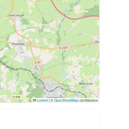
Leaflet
|
©
OpenStreetMap
contributors