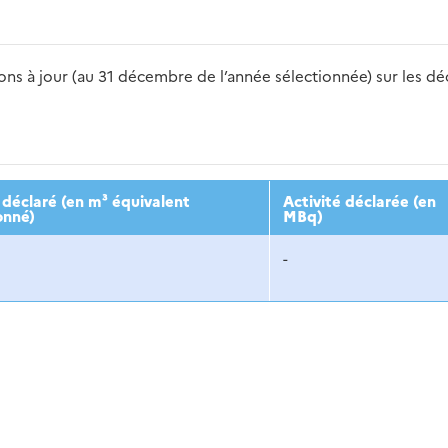
s à jour (au 31 décembre de l’année sélectionnée) sur les déch
2016
2017
2018
2019
20
déclaré (en m³ équivalent
Activité déclarée (en
onné)
MBq)
-