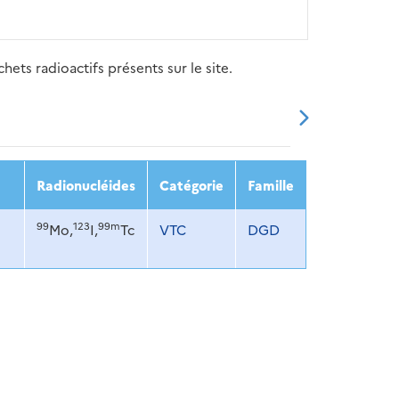
ets radioactifs présents sur le site.
20
2021
2022
2023
2024
Radionucléides
Catégorie
Famille
99
123
99m
Mo,
I,
Tc
VTC
DGD