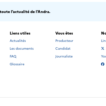
oute l’actualité de l’Andra.
Liens utiles
Vous êtes
No
Nou
Actualités
Producteur
Li
Les documents
Candidat
Nou
FAQ
Journaliste
Yo
Glossaire