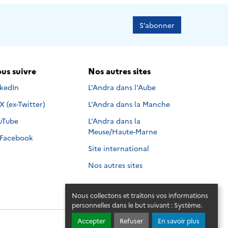
S’abonner
us suivre
Nos autres sites
s suivre sur
nkedIn
L'Andra dans l'Aube
Nous suivre sur
X (ex-Twitter)
L'Andra dans la Manche
s suivre sur
uTube
L'Andra dans la
Meuse/Haute-Marne
Nous suivre sur
Facebook
Site international
Nos autres sites
Nous collectons et traitons vos informations
personnelles dans le but suivant :
Système
.
Accepter
Refuser
En savoir plus
© 2026 - Andra. Tous droits réservés.