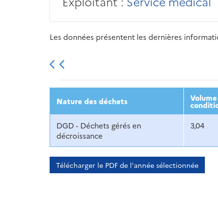
Exploitant :
Service médical
Les données présentent les dernières information
2013
2014
2015
Volume 
Nature des déchets
conditi
DGD - Déchets gérés en
3,04
décroissance
Télécharger le PDF de l'année sélectionnée