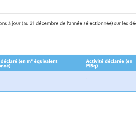
s à jour (au 31 décembre de l’année sélectionnée) sur les déch
2016
2017
2018
2019
20
déclaré (en m³ équivalent
Activité déclarée (en
onné)
MBq)
-