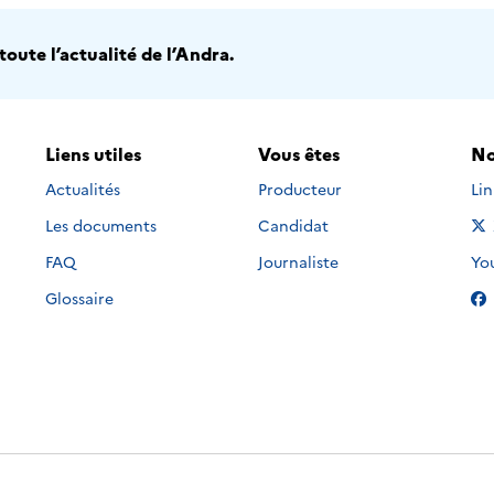
oute l’actualité de l’Andra.
Liens utiles
Vous êtes
No
Nou
Actualités
Producteur
Li
Les documents
Candidat
Nou
FAQ
Journaliste
Yo
Glossaire