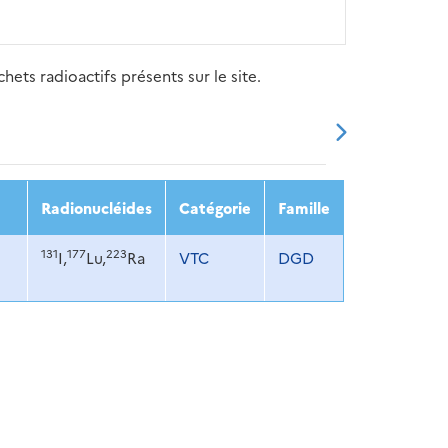
ets radioactifs présents sur le site.
20
2021
2022
2023
2024
Radionucléides
Catégorie
Famille
131
177
223
I,
Lu,
Ra
VTC
DGD