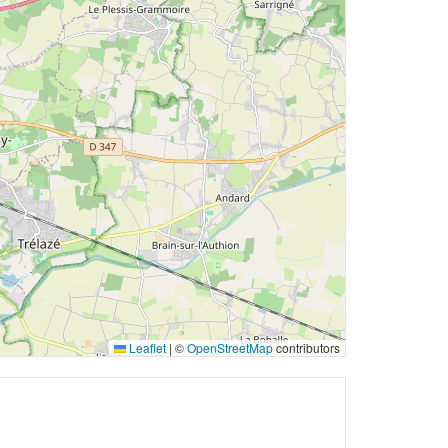
Leaflet
|
©
OpenStreetMap
contributors