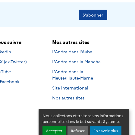
S’abonner
us suivre
Nos autres sites
s suivre sur
nkedIn
L'Andra dans l'Aube
Nous suivre sur
X (ex-Twitter)
L'Andra dans la Manche
s suivre sur
uTube
L'Andra dans la
Meuse/Haute-Marne
Nous suivre sur
Facebook
Site international
Nos autres sites
Nous collectons et traitons vos informations
personnelles dans le but suivant :
Système
.
Accepter
Refuser
En savoir plus
© 2026 - Andra. Tous droits réservés.