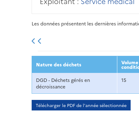
Exploitant :
Service médical
Les données présentent les dernières information
2013
2014
2015
Volume 
Nature des déchets
conditi
DGD - Déchets gérés en
15
décroissance
Télécharger le PDF de l'année sélectionnée