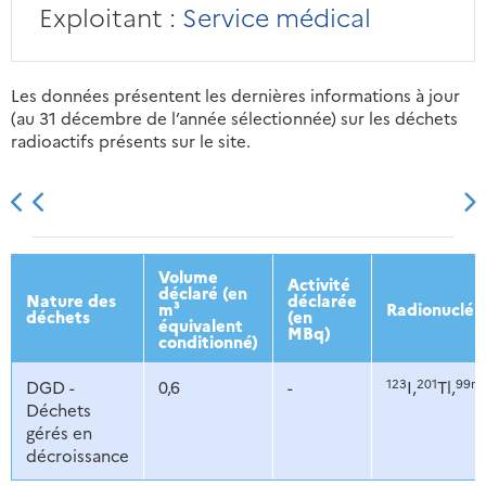
Exploitant :
Service médical
Les données présentent les dernières informations à jour
(au 31 décembre de l’année sélectionnée) sur les déchets
radioactifs présents sur le site.
2013
2014
2015
2016
Volume
Activité
déclaré (en
Nature des
déclarée
m³
Radionucléi
déchets
(en
équivalent
MBq)
conditionné)
123
201
99m
DGD -
0,6
-
I,
Tl,
Déchets
gérés en
décroissance