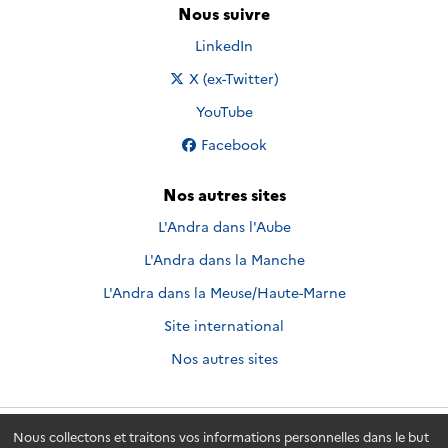
Nous suivre
Nous suivre sur
LinkedIn
Nous suivre sur
X (ex-Twitter)
Nous suivre sur
YouTube
Nous suivre sur
Facebook
Nos autres sites
L'Andra dans l'Aube
L'Andra dans la Manche
L'Andra dans la Meuse/Haute-Marne
Site international
Nos autres sites
Nous collectons et traitons vos informations personnelles dans le but
Andra.fr
© 2026 - Andra. Tous droits réservés.