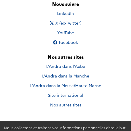
Nous suivre
Nous suivre sur
LinkedIn
Nous suivre sur
X (ex-Twitter)
Nous suivre sur
YouTube
Nous suivre sur
Facebook
Nos autres sites
L'Andra dans l'Aube
L'Andra dans la Manche
L'Andra dans la Meuse/Haute-Marne
Site international
Nos autres sites
Nous collectons et traitons vos informations personnelles dans le but
Andra.fr
© 2026 - Andra. Tous droits réservés.