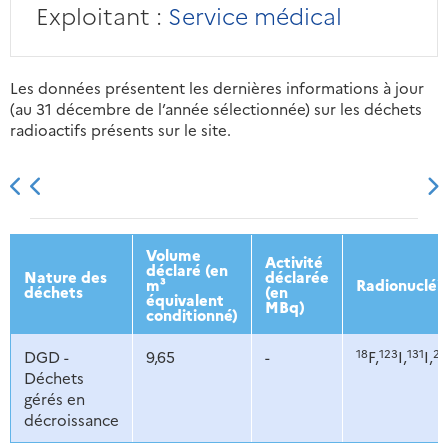
Exploitant :
Service médical
Les données présentent les dernières informations à jour
(au 31 décembre de l’année sélectionnée) sur les déchets
radioactifs présents sur le site.
2013
2014
2015
2016
Volume
Activité
déclaré (en
Nature des
déclarée
m³
Radionucléi
déchets
(en
équivalent
MBq)
conditionné)
18
123
131
20
DGD -
9,65
-
F,
I,
I,
Déchets
gérés en
décroissance