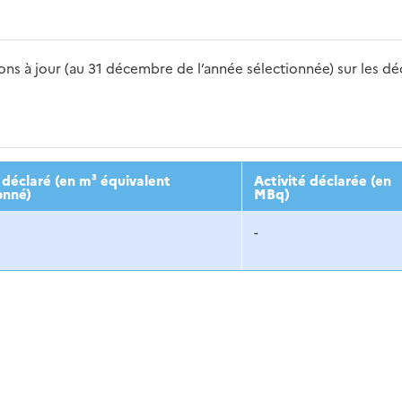
s à jour (au 31 décembre de l’année sélectionnée) sur les déch
2016
2017
2018
2019
20
déclaré (en m³ équivalent
Activité déclarée (en
onné)
MBq)
-