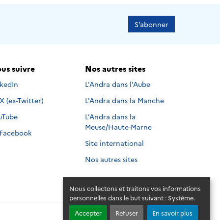
S’abonner
us suivre
Nos autres sites
s suivre sur
nkedIn
L'Andra dans l'Aube
Nous suivre sur
X (ex-Twitter)
L'Andra dans la Manche
s suivre sur
uTube
L'Andra dans la
Meuse/Haute-Marne
Nous suivre sur
Facebook
Site international
Nos autres sites
Nous collectons et traitons vos informations
personnelles dans le but suivant :
Système
.
Accepter
Refuser
En savoir plus
© 2026 - Andra. Tous droits réservés.