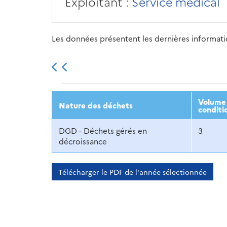
Exploitant :
Service médical
Les données présentent les dernières information
2013
2014
2015
Volume 
Nature des déchets
conditi
DGD - Déchets gérés en
3
décroissance
Télécharger le PDF de l'année sélectionnée