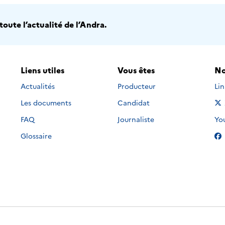
oute l’actualité de l’Andra.
Liens utiles
Vous êtes
No
Nou
Actualités
Producteur
Li
Les documents
Candidat
Nou
FAQ
Journaliste
Yo
Glossaire