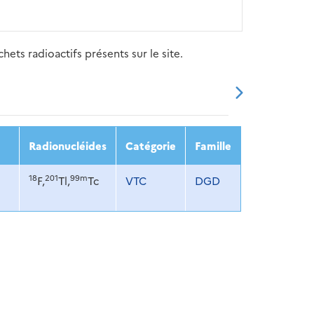
ets radioactifs présents sur le site.
20
2021
2022
2023
2024
Radionucléides
Catégorie
Famille
18
201
99m
F,
Tl,
Tc
VTC
DGD