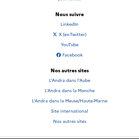
Nous suivre
Nous suivre sur
LinkedIn
Nous suivre sur
X (ex-Twitter)
Nous suivre sur
YouTube
Nous suivre sur
Facebook
Nos autres sites
L'Andra dans l'Aube
L'Andra dans la Manche
L'Andra dans la Meuse/Haute-Marne
Site international
Nos autres sites