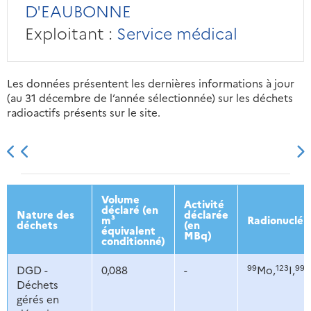
D'EAUBONNE
Exploitant :
Service médical
Les données présentent les dernières informations à jour
(au 31 décembre de l’année sélectionnée) sur les déchets
radioactifs présents sur le site.
2013
2014
2015
2016
Volume
Activité
déclaré (en
Nature des
déclarée
m³
Radionucléi
déchets
(en
équivalent
MBq)
conditionné)
99
123
99
DGD -
0,088
-
Mo,
I,
Déchets
gérés en