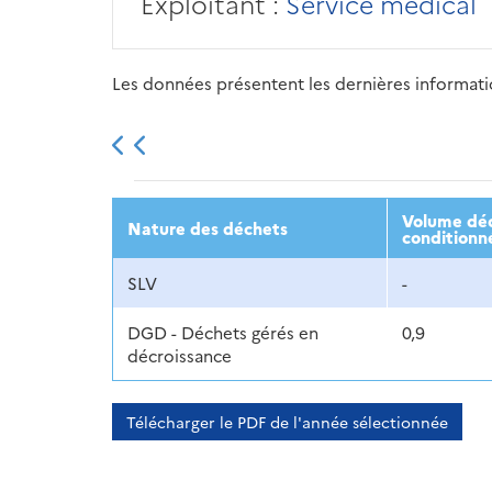
Exploitant :
Service médical
Les données présentent les dernières information
2013
2014
2015
Volume déc
Nature des déchets
conditionn
SLV
-
DGD - Déchets gérés en
0,9
décroissance
Télécharger le PDF de l'année sélectionnée