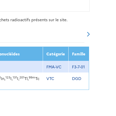
ets radioactifs présents sur le site.
20
2021
2022
2023
2024
onucléides
Catégorie
Famille
u
FMA-VC
F3-7-01
1
123
131
201
99m
In,
I,
I,
Tl,
Tc
VTC
DGD