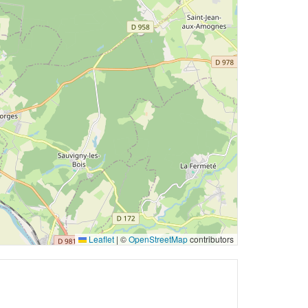
Leaflet
|
©
OpenStreetMap
contributors