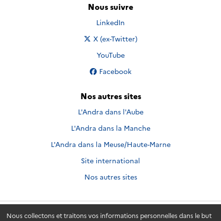
Nous suivre
Nous suivre sur
LinkedIn
Nous suivre sur
X (ex-Twitter)
Nous suivre sur
YouTube
Nous suivre sur
Facebook
Nos autres sites
L'Andra dans l'Aube
L'Andra dans la Manche
L'Andra dans la Meuse/Haute-Marne
Site international
Nos autres sites
Nous collectons et traitons vos informations personnelles dans le but
Andra.fr
© 2026 - Andra. Tous droits réservés.