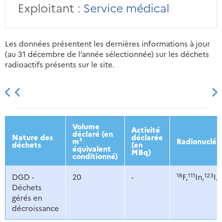
Exploitant :
Service médical
Les données présentent les dernières informations à jour
(au 31 décembre de l’année sélectionnée) sur les déchets
radioactifs présents sur le site.
2013
2014
2015
2016
Volume
Activité
déclaré (en
Nature des
déclarée
m³
Radionucléi
déchets
(en
équivalent
MBq)
conditionné)
18
111
123
1
DGD -
20
-
F,
In,
I,
Déchets
gérés en
décroissance