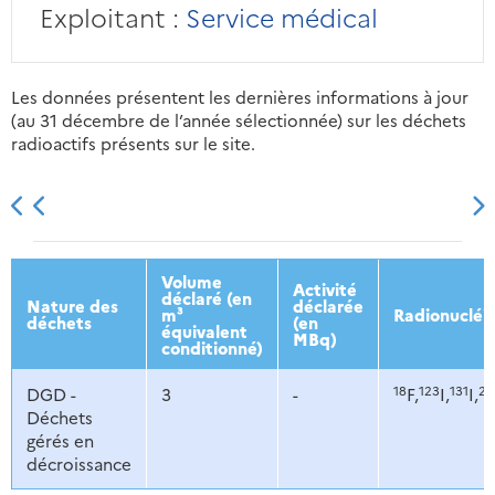
Exploitant :
Service médical
Les données présentent les dernières informations à jour
(au 31 décembre de l’année sélectionnée) sur les déchets
radioactifs présents sur le site.
2013
2014
2015
2016
Volume
Activité
déclaré (en
Nature des
déclarée
m³
Radionucléi
déchets
(en
équivalent
MBq)
conditionné)
18
123
131
20
DGD -
3
-
F,
I,
I,
Déchets
gérés en
décroissance