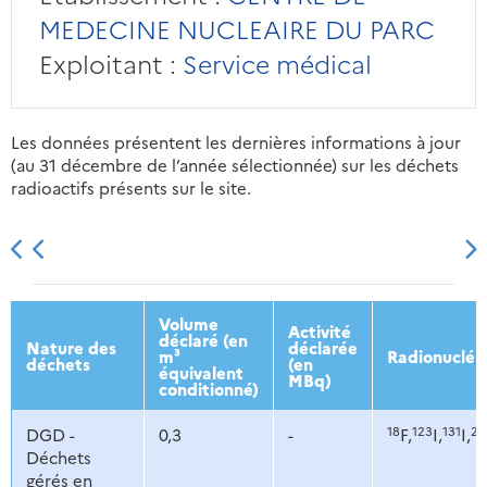
MEDECINE NUCLEAIRE DU PARC
Exploitant :
Service médical
Les données présentent les dernières informations à jour
(au 31 décembre de l’année sélectionnée) sur les déchets
radioactifs présents sur le site.
2013
2014
2015
2016
Volume
Activité
déclaré (en
Nature des
déclarée
m³
Radionucléi
déchets
(en
équivalent
MBq)
conditionné)
18
123
131
20
DGD -
0,3
-
F,
I,
I,
Déchets
gérés en