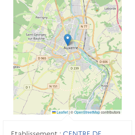
Leaflet
|
©
OpenStreetMap
contributors
Etablissement :
CENTRE DE