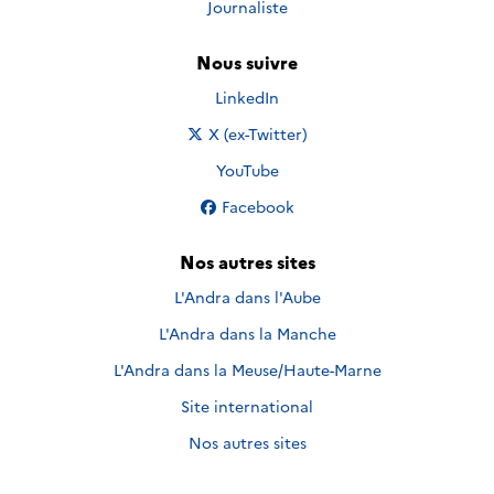
Journaliste
Nous suivre
Nous suivre sur
LinkedIn
Nous suivre sur
X (ex-Twitter)
Nous suivre sur
YouTube
Nous suivre sur
Facebook
Nos autres sites
L'Andra dans l'Aube
L'Andra dans la Manche
L'Andra dans la Meuse/Haute-Marne
Site international
Nos autres sites