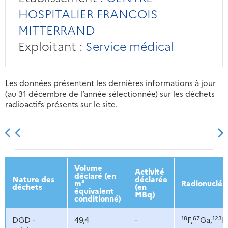
HOSPITALIER FRANCOIS
MITTERRAND
Exploitant :
Service médical
Les données présentent les dernières informations à jour
(au 31 décembre de l’année sélectionnée) sur les déchets
radioactifs présents sur le site.
2013
2014
2015
2016
Volume
Activité
déclaré (en
Nature des
déclarée
m³
Radionucléi
déchets
(en
équivalent
MBq)
conditionné)
18
67
123
DGD -
49,4
-
F,
Ga,
I,