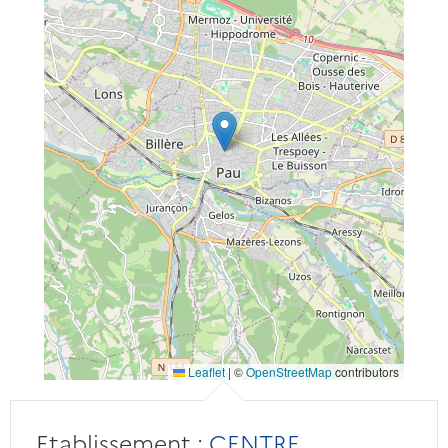
Leaflet
|
©
OpenStreetMap
contributors
Etablissement :
CENTRE