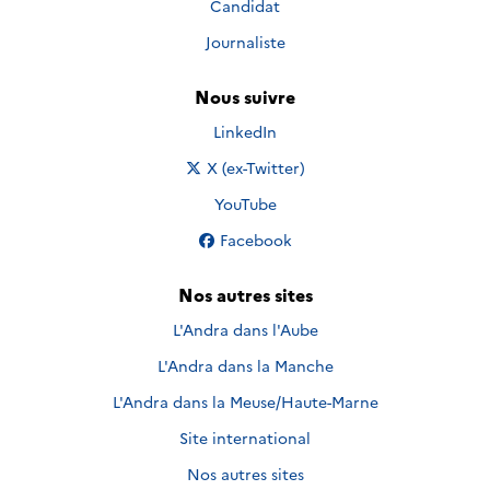
Candidat
Journaliste
Nous suivre
Nous suivre sur
LinkedIn
Nous suivre sur
X (ex-Twitter)
Nous suivre sur
YouTube
Nous suivre sur
Facebook
Nos autres sites
L'Andra dans l'Aube
L'Andra dans la Manche
L'Andra dans la Meuse/Haute-Marne
Site international
Nos autres sites