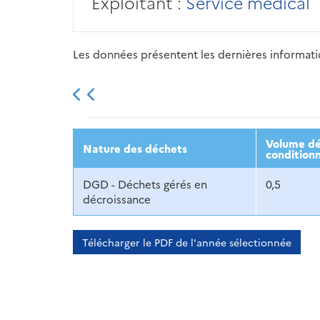
Exploitant :
Service médical
Les données présentent les dernières information
2013
2014
2015
Volume dé
Nature des déchets
condition
DGD - Déchets gérés en
0,5
décroissance
Télécharger le PDF de l'année sélectionnée