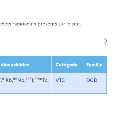
ets radioactifs présents sur le site.
20
2021
2022
2023
2024
dionucléides
Catégorie
Famille
81
99
123
99m
F,
Rb,
Mo,
I,
Tc
VTC
DGD