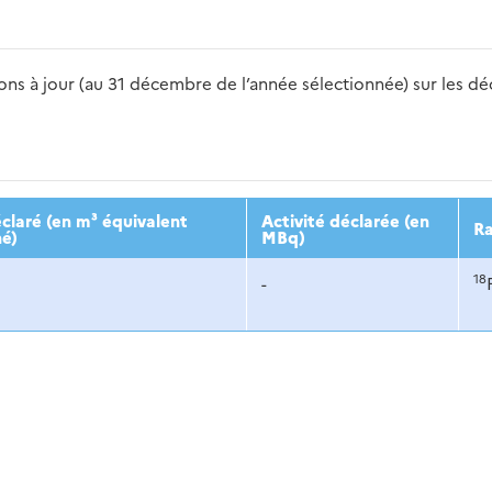
s à jour (au 31 décembre de l’année sélectionnée) sur les déch
2016
2017
2018
2019
20
claré (en m³ équivalent
Activité déclarée (en
Ra
né)
MBq)
18
-