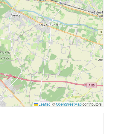
Leaflet
|
©
OpenStreetMap
contributors