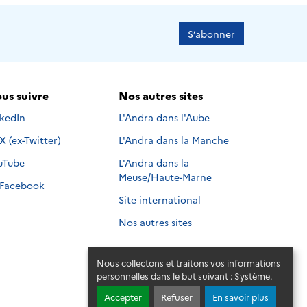
S’abonner
us suivre
Nos autres sites
s suivre sur
nkedIn
L'Andra dans l'Aube
Nous suivre sur
X (ex-Twitter)
L'Andra dans la Manche
s suivre sur
uTube
L'Andra dans la
Meuse/Haute-Marne
Nous suivre sur
Facebook
Site international
Nos autres sites
Nous collectons et traitons vos informations
personnelles dans le but suivant :
Système
.
Accepter
Refuser
En savoir plus
© 2026 - Andra. Tous droits réservés.