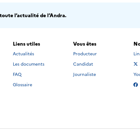
oute l’actualité de l’Andra.
Liens utiles
Vous êtes
No
Nou
Actualités
Producteur
Li
Les documents
Candidat
Nou
FAQ
Journaliste
Yo
Glossaire