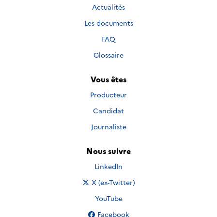
Actualités
Les documents
FAQ
Glossaire
Vous êtes
Producteur
Candidat
Journaliste
Nous suivre
Nous suivre sur
LinkedIn
Nous suivre sur
X (ex-Twitter)
Nous suivre sur
YouTube
Nous suivre sur
Facebook