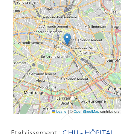
Leaflet
|
©
OpenStreetMap
contributors
Etablissement :
CHU - HÔPITAL