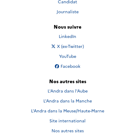
Candidat
Journaliste
Nous suivre
Nous suivre sur
LinkedIn
Nous suivre sur
X (ex-Twitter)
Nous suivre sur
YouTube
Nous suivre sur
Facebook
Nos autres sites
L'Andra dans l'Aube
L'Andra dans la Manche
L'Andra dans la Meuse/Haute-Marne
Site international
Nos autres sites