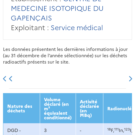
MEDECINE ISOTOPIQUE DU
GAPENÇAIS
Exploitant :
Service médical
Les données présentent les dernières informations à jour
(au 31 décembre de l’année sélectionnée) sur les déchets
radioactifs présents sur le site.
2013
2014
2015
2016
Volume
Activité
déclaré (en
Nature des
déclarée
m³
Radionucléi
déchets
(en
équivalent
MBq)
conditionné)
18
111
123
1
DGD -
3
-
F,
In,
I,