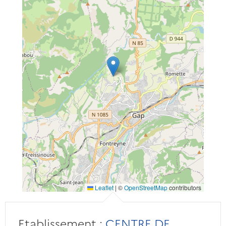
Leaflet
|
©
OpenStreetMap
contributors
Etablissement :
CENTRE DE