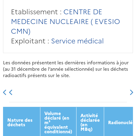
Etablissement :
CENTRE DE
MEDECINE NUCLEAIRE ( EVESIO
CMN)
Exploitant :
Service médical
Les données présentent les dernières informations à jour
(au 31 décembre de l’année sélectionnée) sur les déchets
radioactifs présents sur le site.
2013
2014
2015
2016
Volume
Activité
déclaré (en
Nature des
déclarée
m³
Radionucléi
déchets
(en
équivalent
MBq)
conditionné)