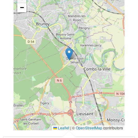
−
Leaflet
|
©
OpenStreetMap
contributors