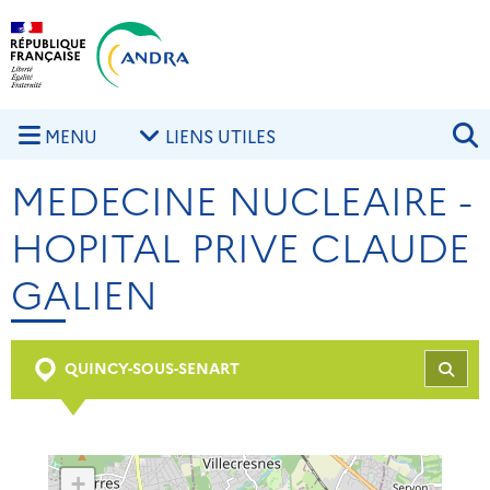
Aller au contenu principal
Skip to navigation
R
MENU
LIENS UTILES
MEDECINE NUCLEAIRE -
HOPITAL PRIVE CLAUDE
GALIEN
QUINCY-SOUS-SENART
REC
+