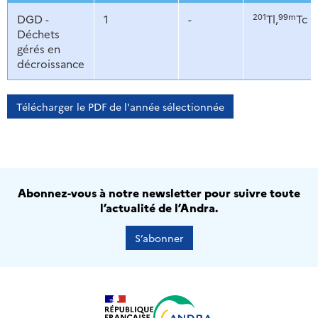
201
99m
DGD -
1
-
Tl,
Tc
Déchets
gérés en
décroissance
Télécharger le PDF de l'année sélectionnée
Abonnez-vous à notre newsletter pour suivre toute
l’actualité de l’Andra.
S’abonner