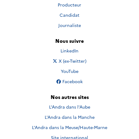
Producteur
Candidat
Journaliste
Nous suivre
Nous suivre sur
LinkedIn
Nous suivre sur
X (ex-Twitter)
Nous suivre sur
YouTube
Nous suivre sur
Facebook
Nos autres sites
L'Andra dans l'Aube
L'Andra dans la Manche
L'Andra dans la Meuse/Haute-Marne
Site international