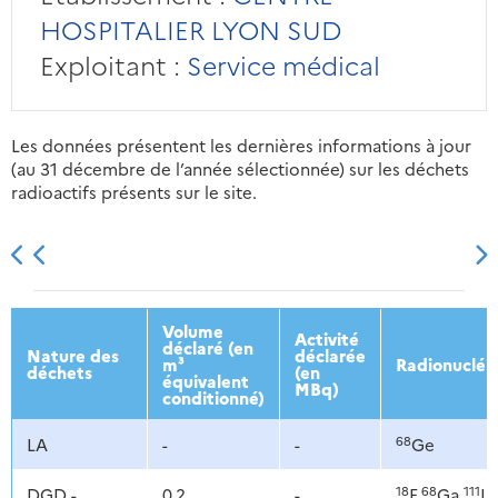
HOSPITALIER LYON SUD
Exploitant :
Service médical
Les données présentent les dernières informations à jour
(au 31 décembre de l’année sélectionnée) sur les déchets
radioactifs présents sur le site.
2013
2014
2015
2016
Volume
Activité
déclaré (en
Nature des
déclarée
m³
Radionucléi
déchets
(en
équivalent
MBq)
conditionné)
68
LA
-
-
Ge
18
68
111
DGD -
0,2
-
F,
Ga,
In