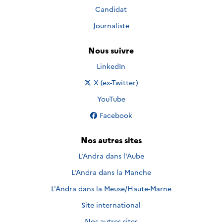
Candidat
Journaliste
Nous suivre
Nous suivre sur
LinkedIn
Nous suivre sur
X (ex-Twitter)
Nous suivre sur
YouTube
Nous suivre sur
Facebook
Nos autres sites
L'Andra dans l'Aube
L'Andra dans la Manche
L'Andra dans la Meuse/Haute-Marne
Site international
Nos autres sites