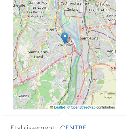
Leaflet
|
©
OpenStreetMap
contributors
Etablissement :
CENTRE