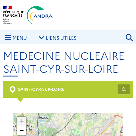
Aller au contenu principal
Skip to navigation
R
MENU
LIENS UTILES
MEDECINE NUCLEAIRE
SAINT-CYR-SUR-LOIRE
SAINT-CYR-SUR-LOIRE
REC
+
−