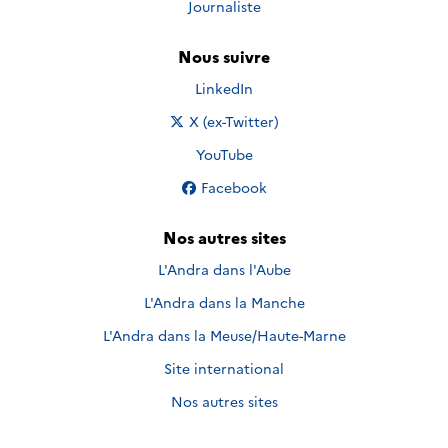
Journaliste
Nous suivre
Nous suivre sur
LinkedIn
Nous suivre sur
X (ex-Twitter)
Nous suivre sur
YouTube
Nous suivre sur
Facebook
Nos autres sites
L'Andra dans l'Aube
L'Andra dans la Manche
L'Andra dans la Meuse/Haute-Marne
Site international
Nos autres sites