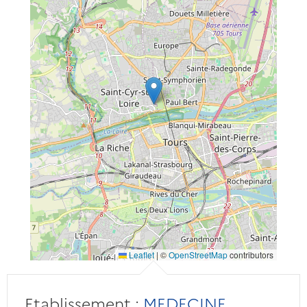
Leaflet
|
©
OpenStreetMap
contributors
Etablissement :
MEDECINE