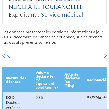
NUCLEAIRE TOURANGELLE
Exploitant :
Service médical
Les données présentent les dernières informations à jour
(au 31 décembre de l’année sélectionnée) sur les déchets
radioactifs présents sur le site.
2013
2014
2015
2016
Volume
Activité
déclaré (en
Nature des
déclarée
m³
Radionucléi
déchets
(en
équivalent
MBq)
conditionné)
18
99
123
DGD -
0,35
-
F,
Mo,
I,
Déchets
gérés en