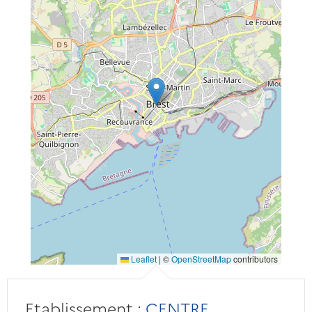
Leaflet
|
©
OpenStreetMap
contributors
Etablissement :
CENTRE