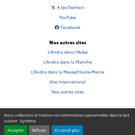
Nous suivre sur
X (ex-Twitter)
Nous suivre sur
YouTube
Nous suivre sur
Facebook
Nos autres sites
L'Andra dans l'Aube
L'Andra dans la Manche
L'Andra dans la Meuse/Haute-Marne
Site international
Nos autres sites
Nous collectons et traitons vos informations personnelles dans le but
Andra.fr
© 2026 - Andra. Tous droits réservés.
suivant :
Système
.
Accepter
Refuser
En savoir plus