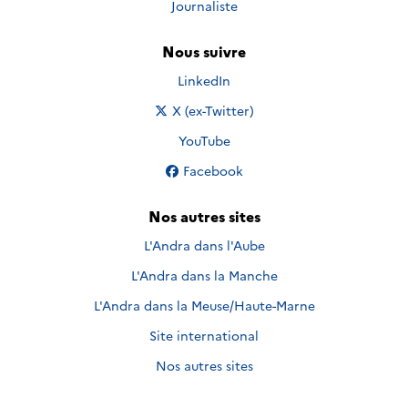
Journaliste
Nous suivre
Nous suivre sur
LinkedIn
Nous suivre sur
X (ex-Twitter)
Nous suivre sur
YouTube
Nous suivre sur
Facebook
Nos autres sites
L'Andra dans l'Aube
L'Andra dans la Manche
L'Andra dans la Meuse/Haute-Marne
Site international
Nos autres sites