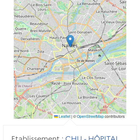
Leaflet
|
©
OpenStreetMap
contributors
Etablissement :
CHU - HÔPITAL