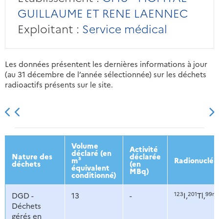
GUILLAUME ET RENE LAENNEC
Exploitant :
Service médical
Les données présentent les dernières informations à jour
(au 31 décembre de l’année sélectionnée) sur les déchets
radioactifs présents sur le site.
2013
2014
2015
2016
Volume
Activité
déclaré (en
Nature des
déclarée
m³
Radionucléi
déchets
(en
équivalent
MBq)
conditionné)
123
201
99m
DGD -
13
-
I,
Tl,
Déchets
gérés en