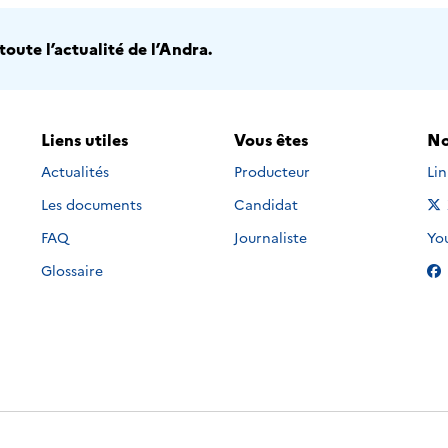
oute l’actualité de l’Andra.
Liens utiles
Vous êtes
No
Nou
Actualités
Producteur
Li
Les documents
Candidat
Nou
FAQ
Journaliste
Yo
Glossaire