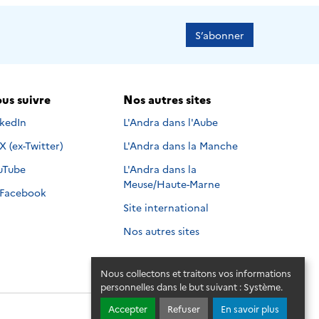
S’abonner
us suivre
Nos autres sites
s suivre sur
nkedIn
L'Andra dans l'Aube
Nous suivre sur
X (ex-Twitter)
L'Andra dans la Manche
s suivre sur
uTube
L'Andra dans la
Meuse/Haute-Marne
Nous suivre sur
Facebook
Site international
Nos autres sites
Nous collectons et traitons vos informations
personnelles dans le but suivant :
Système
.
Accepter
Refuser
En savoir plus
© 2026 - Andra. Tous droits réservés.