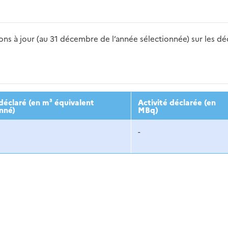
s à jour (au 31 décembre de l’année sélectionnée) sur les déch
2016
2017
2018
2019
20
éclaré (en m³ équivalent
Activité déclarée (en
nné)
MBq)
-