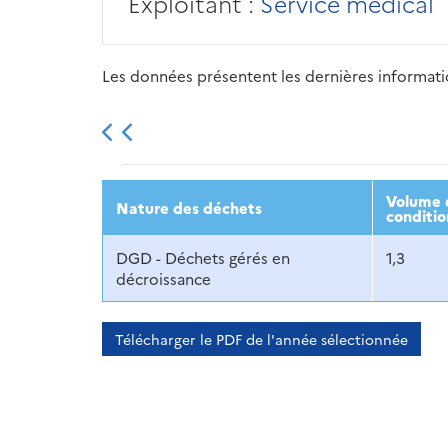
Exploitant :
Service médical
Les données présentent les dernières information
2013
2014
2015
Volume d
Nature des déchets
conditio
DGD - Déchets gérés en
1,3
décroissance
Télécharger le PDF de l'année sélectionnée