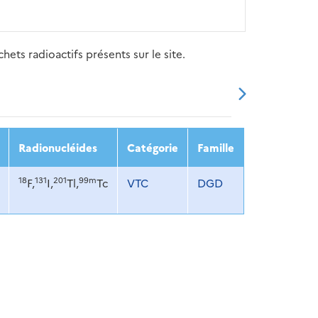
ets radioactifs présents sur le site.
20
2021
2022
2023
2024
Radionucléides
Catégorie
Famille
18
131
201
99m
F,
I,
Tl,
Tc
VTC
DGD