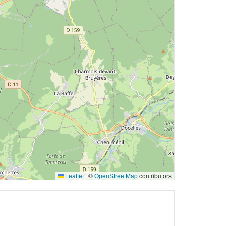
Leaflet
|
©
OpenStreetMap
contributors