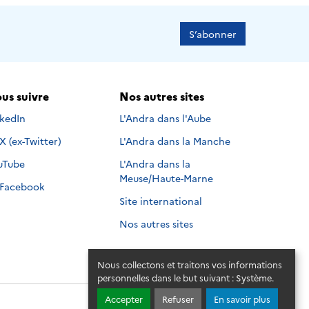
S’abonner
us suivre
Nos autres sites
s suivre sur
nkedIn
L'Andra dans l'Aube
Nous suivre sur
X (ex-Twitter)
L'Andra dans la Manche
s suivre sur
uTube
L'Andra dans la
Meuse/Haute-Marne
Nous suivre sur
Facebook
Site international
Nos autres sites
Nous collectons et traitons vos informations
personnelles dans le but suivant :
Système
.
Accepter
Refuser
En savoir plus
© 2026 - Andra. Tous droits réservés.