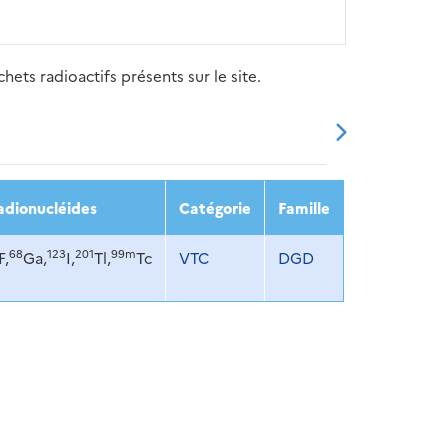
ets radioactifs présents sur le site.
20
2021
2022
2023
2024
adionucléides
Catégorie
Famille
68
123
201
99m
F,
Ga,
I,
Tl,
Tc
VTC
DGD