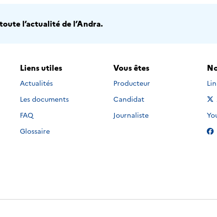
oute l’actualité de l’Andra.
Liens utiles
Vous êtes
No
Nou
Actualités
Producteur
Li
Les documents
Candidat
Nou
FAQ
Journaliste
Yo
Glossaire