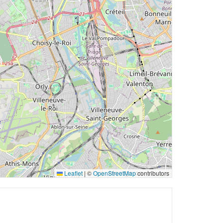
Leaflet
|
©
OpenStreetMap
contributors