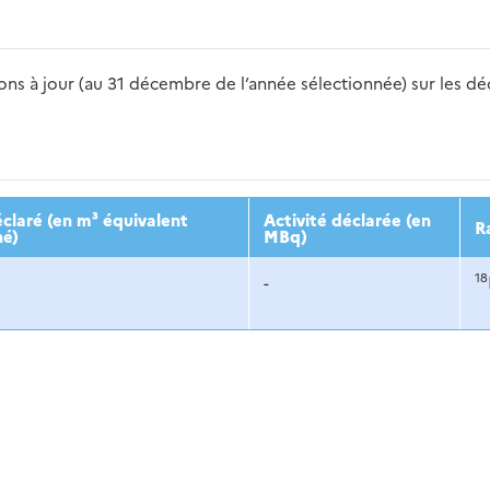
s à jour (au 31 décembre de l’année sélectionnée) sur les déch
2016
2017
2018
2019
20
claré (en m³ équivalent
Activité déclarée (en
R
né)
MBq)
18
-