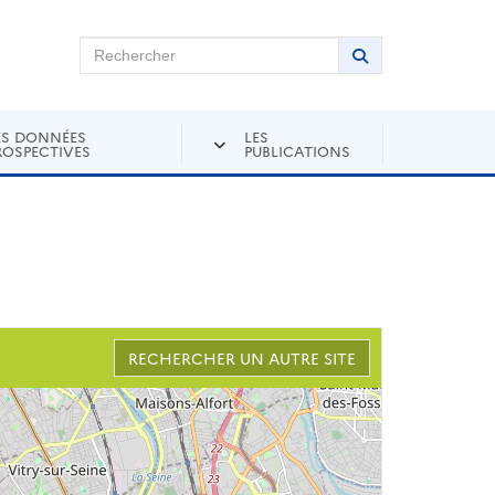
chercher sur Andra Inventaire
Rechercher
Lancer la recher
ES DONNÉES
LES
ROSPECTIVES
PUBLICATIONS
RECHERCHER UN AUTRE SITE