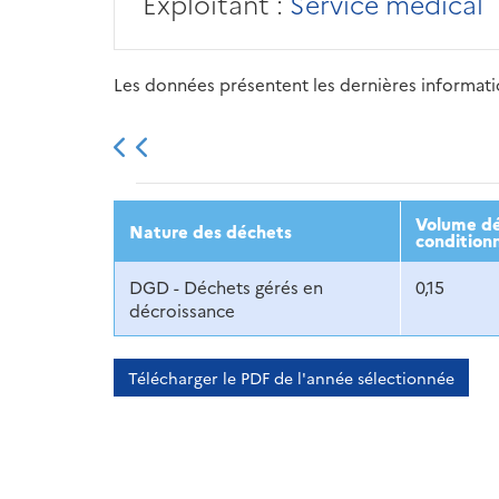
Exploitant :
Service médical
Les données présentent les dernières information
2013
2014
2015
Volume dé
Nature des déchets
condition
DGD - Déchets gérés en
0,15
décroissance
Télécharger le PDF de l'année sélectionnée