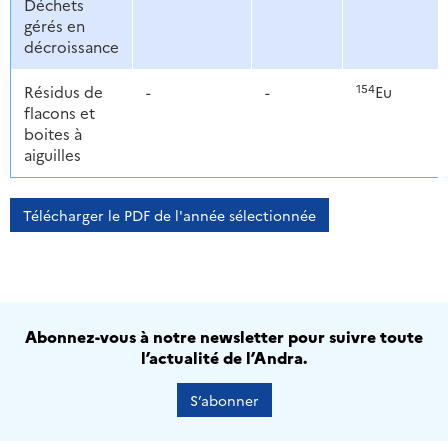
Déchets
gérés en
décroissance
154
Résidus de
-
-
Eu
flacons et
boites à
aiguilles
Télécharger le PDF de l'année sélectionnée
Abonnez-vous à notre newsletter pour suivre toute
l’actualité de l’Andra.
S’abonner