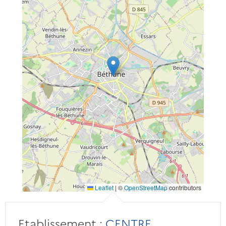
Leaflet
|
©
OpenStreetMap
contributors
Etablissement :
CENTRE