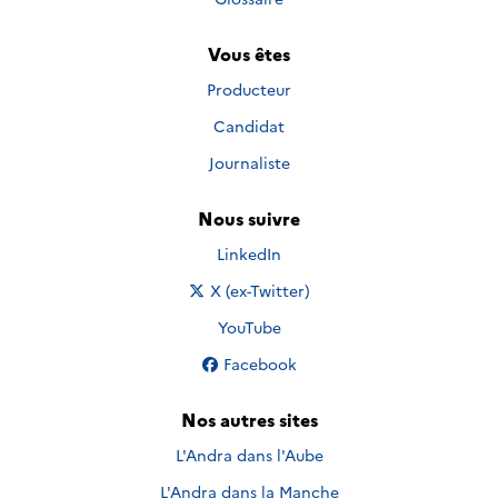
Vous êtes
Producteur
Candidat
Journaliste
Nous suivre
Nous suivre sur
LinkedIn
Nous suivre sur
X (ex-Twitter)
Nous suivre sur
YouTube
Nous suivre sur
Facebook
Nos autres sites
L'Andra dans l'Aube
L'Andra dans la Manche