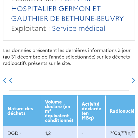
HOSPITALIER GERMON ET
GAUTHIER DE BETHUNE-BEUVRY
Exploitant :
Service médical
Les données présentent les dernières informations à jour
(au 31 décembre de l’année sélectionnée) sur les déchets
radioactifs présents sur le site.
2013
2014
2015
2016
Volume
Activité
déclaré (en
Nature des
déclarée
m³
Radionucléi
déchets
(en
équivalent
MBq)
conditionné)
67
111
123
DGD -
1,2
-
Ga,
In,