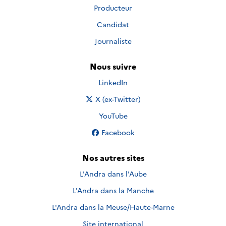
Producteur
Candidat
Journaliste
Nous suivre
Nous suivre sur
LinkedIn
Nous suivre sur
X (ex-Twitter)
Nous suivre sur
YouTube
Nous suivre sur
Facebook
Nos autres sites
L'Andra dans l'Aube
L'Andra dans la Manche
L'Andra dans la Meuse/Haute-Marne
Site international