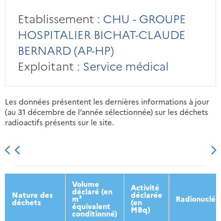
Etablissement :
CHU - GROUPE
HOSPITALIER BICHAT-CLAUDE
BERNARD (AP-HP)
Exploitant :
Service médical
Les données présentent les dernières informations à jour
(au 31 décembre de l’année sélectionnée) sur les déchets
radioactifs présents sur le site.
2013
2014
2015
2016
Volume
Activité
déclaré (en
Nature des
déclarée
m³
Radionucléi
déchets
(en
équivalent
MBq)
conditionné)