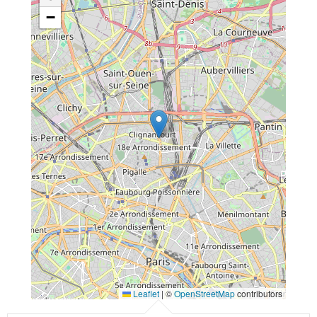
−
Leaflet
|
©
OpenStreetMap
contributors