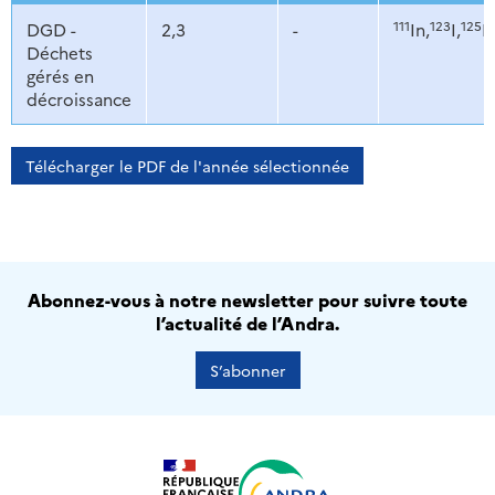
111
123
125
DGD -
2,3
-
In,
I,
I,
Déchets
gérés en
décroissance
Télécharger le PDF de l'année sélectionnée
Abonnez-vous à notre newsletter pour suivre toute
l’actualité de l’Andra.
S’abonner