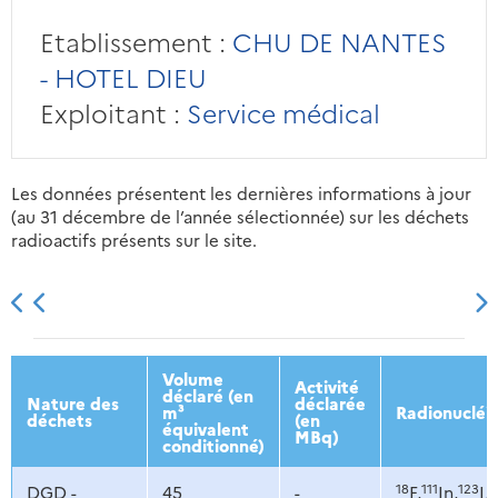
Etablissement :
CHU DE NANTES
- HOTEL DIEU
Exploitant :
Service médical
Les données présentent les dernières informations à jour
(au 31 décembre de l’année sélectionnée) sur les déchets
radioactifs présents sur le site.
2013
2014
2015
2016
Volume
Activité
déclaré (en
Nature des
déclarée
m³
Radionucléi
déchets
(en
équivalent
MBq)
conditionné)
18
111
123
1
DGD -
45
-
F,
In,
I,