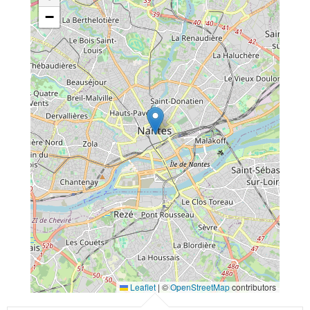
−
Leaflet
|
©
OpenStreetMap
contributors