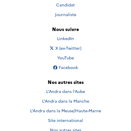
Candidat
Journaliste
Nous suivre
Nous suivre sur
LinkedIn
Nous suivre sur
X (ex-Twitter)
Nous suivre sur
YouTube
Nous suivre sur
Facebook
Nos autres sites
L'Andra dans l'Aube
L'Andra dans la Manche
L'Andra dans la Meuse/Haute-Marne
Site international
Nos autres sites