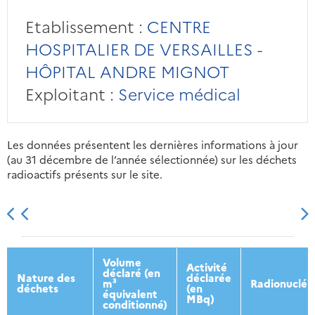
Etablissement :
CENTRE
HOSPITALIER DE VERSAILLES -
HÔPITAL ANDRE MIGNOT
Exploitant :
Service médical
Les données présentent les dernières informations à jour
(au 31 décembre de l’année sélectionnée) sur les déchets
radioactifs présents sur le site.
2013
2014
2015
2016
Volume
Activité
déclaré (en
Nature des
déclarée
m³
Radionucléi
déchets
(en
équivalent
MBq)
conditionné)