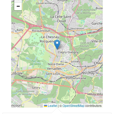
−
Leaflet
|
©
OpenStreetMap
contributors