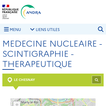
Aller au contenu principal
Skip to navigation
R
MENU
LIENS UTILES
MEDECINE NUCLEAIRE -
SCINTIGRAPHIE -
THERAPEUTIQUE
LE CHESNAY
REC
+