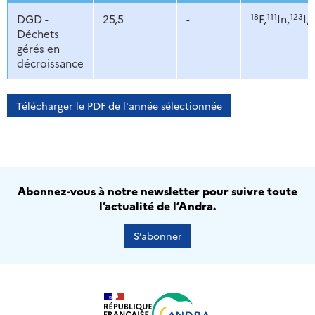
18
111
123
1
DGD -
25,5
-
F,
In,
I,
Déchets
gérés en
décroissance
Télécharger le PDF de l'année sélectionnée
Abonnez-vous à notre newsletter pour suivre toute
l’actualité de l’Andra.
S’abonner