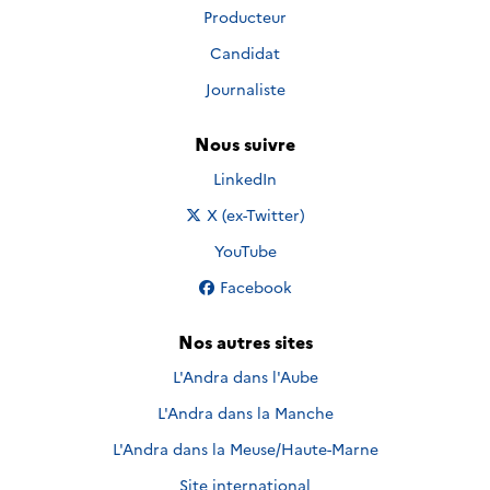
Producteur
Candidat
Journaliste
Nous suivre
Nous suivre sur
LinkedIn
Nous suivre sur
X (ex-Twitter)
Nous suivre sur
YouTube
Nous suivre sur
Facebook
Nos autres sites
L'Andra dans l'Aube
L'Andra dans la Manche
L'Andra dans la Meuse/Haute-Marne
Site international